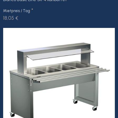
*
Mietpreis / Tag
18,05 €