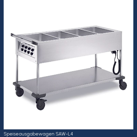
Speiseausgabewagen SAW-L4