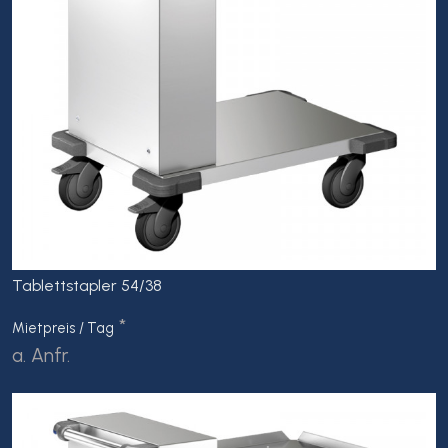
Tablettstapler 54/38
*
Mietpreis / Tag
a. Anfr.