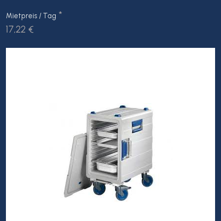
*
Mietpreis / Tag
17,22 €