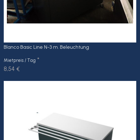
Blanco Basic Line N-3 m. Beleuchtung
*
Mietpreis / Tag
8,54 €