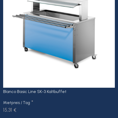
Blanco Basic Line SK-3 Kaltbuffet
*
Mietpreis / Tag
15,31 €