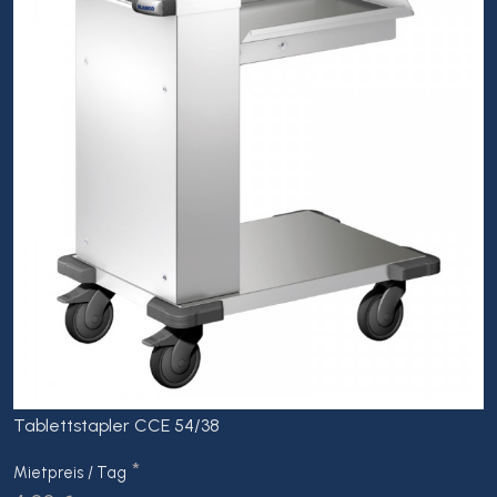
Tablettstapler CCE 54/38
*
Mietpreis / Tag