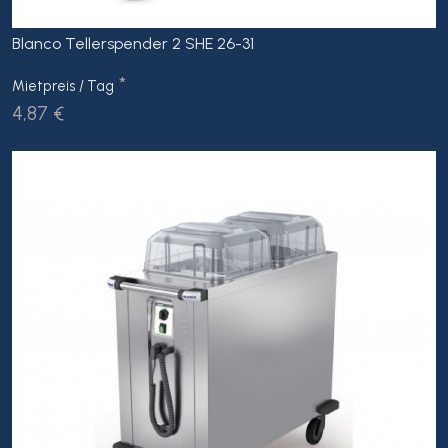
Blanco Tellerspender 2 SHE 26-31
*
Mietpreis / Tag
4,87 €