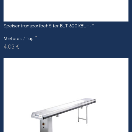
Speisentransportbehälter BLT 620 KBUH-F
*
Mietpreis / Tag
4,03 €