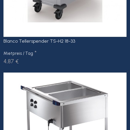
Blanco Tellerspender TS-H2 18-33
*
Mietpreis / Tag
4,87 €