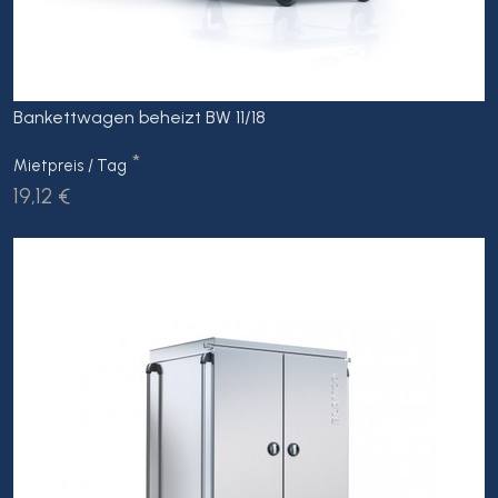
Bankettwagen beheizt BW 11/18
*
Mietpreis / Tag
19,12 €