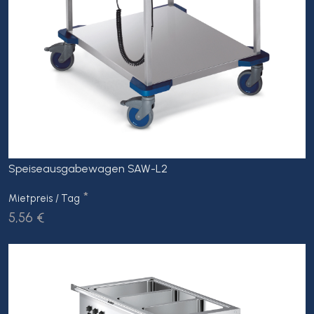
Speiseausgabewagen SAW-L2
*
Mietpreis / Tag
5,56 €