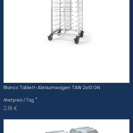
Blanco Tablett-Abräumwagen TAW 2x10 GN
*
Mietpreis / Tag
2,18 €