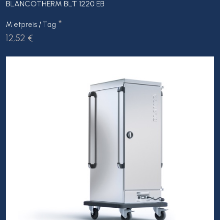
BLANCOTHERM BLT 1220 EB
*
Mietpreis / Tag
12,52 €