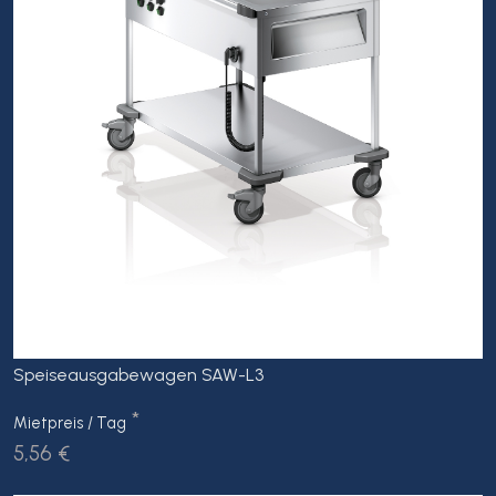
Speiseausgabewagen SAW-L3
*
Mietpreis / Tag
5,56 €