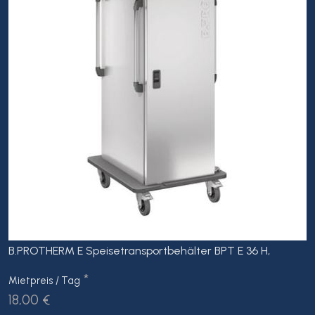
B.PROTHERM E Speisetransportbehälter BPT E 36 H,
*
Mietpreis / Tag
18,00 €