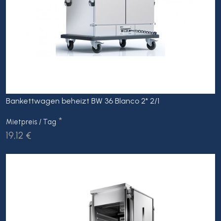
Bankettwagen beheizt BW 36 Blanco 2* 2/1
*
Mietpreis / Tag
19,12 €