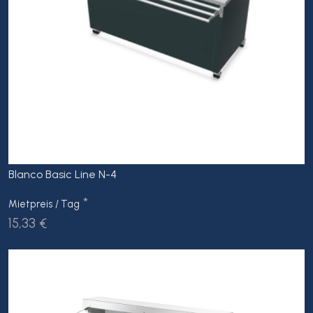
Blanco Basic Line N-4
*
Mietpreis / Tag
15,33 €