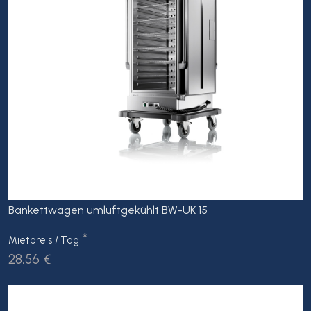
Bankettwagen umluftgekühlt BW-UK 15
*
Mietpreis / Tag
28,56 €