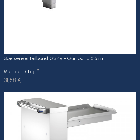
Speisenverteilband GSPV - Gurtband 3,5 m
*
Mietpreis / Tag
31,58 €