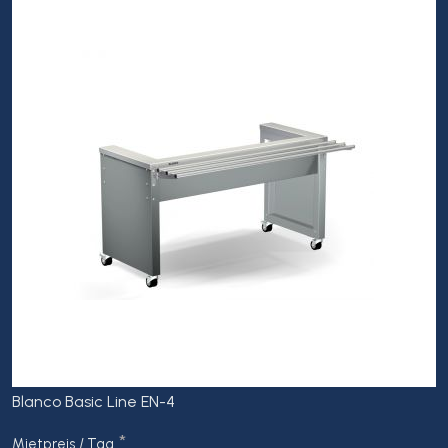
Blanco Basic Line EN-4
*
Mietpreis / Tag