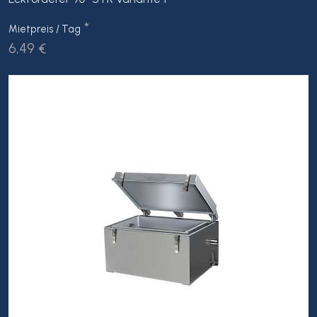
*
Mietpreis / Tag
6,49 €