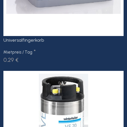
Universalfingerkorb
*
Mietpreis / Tag
0,29 €