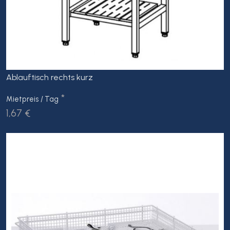
Ablauftisch rechts kurz
*
Mietpreis / Tag
1,67 €