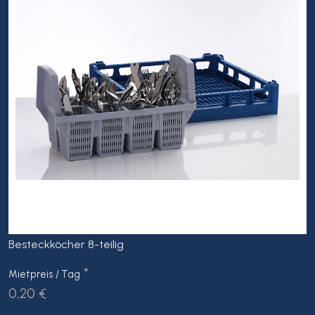
Besteckköcher 8-teilig
*
Mietpreis / Tag
0,20 €