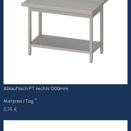
Ablauftisch PT rechts 1200mm
*
Mietpreis / Tag
5,14 €