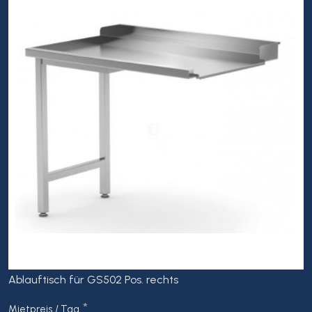
Ablauftisch für GS502 Pos. rechts
*
Mietpreis / Tag