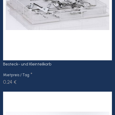
Besteck- und Kleinteilkorb
*
Mietpreis / Tag
0,24 €