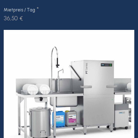
*
Mietpreis / Tag
36,50 €