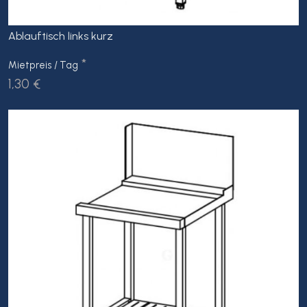
Ablauftisch links kurz
*
Mietpreis / Tag
1,30 €