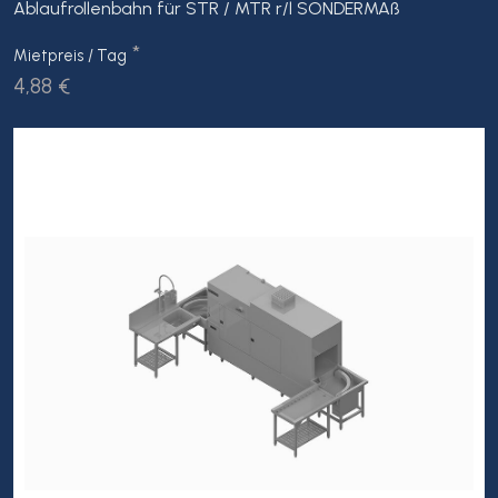
Ablaufrollenbahn für STR / MTR r/l SONDERMAß
*
Mietpreis / Tag
4,88 €