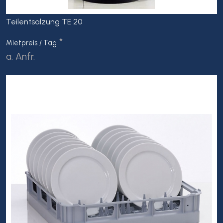
Teilentsalzung TE 20
*
Mietpreis / Tag
a. Anfr.