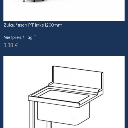
Zulauftisch PT links 1200mm
*
Mietpreis / Tag
3,38 €