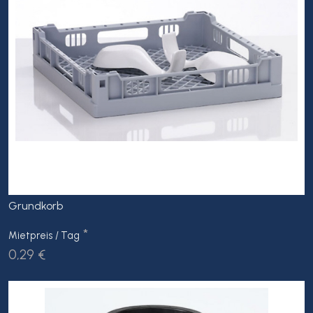
Grundkorb
*
Mietpreis / Tag
0,29 €