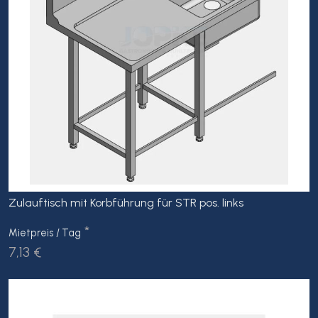
Zulauftisch mit Korbführung für STR pos. links
*
Mietpreis / Tag
7,13 €