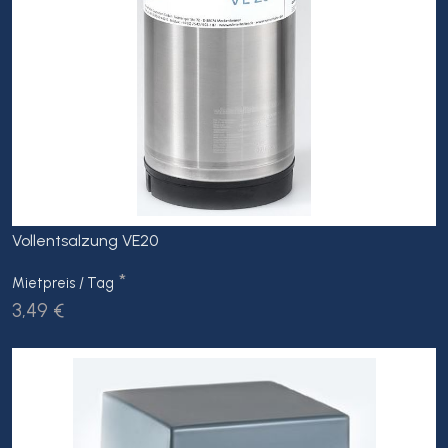
Vollentsalzung VE20
*
Mietpreis / Tag
3,49 €