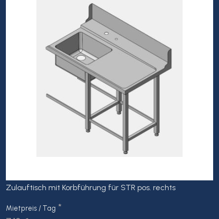
Zulauftisch mit Korbführung für STR pos. rechts
*
Mietpreis / Tag