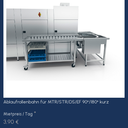
Ablaufrollenbahn für MTR/STR/DS/EF 90°/180° kurz
*
Mietpreis / Tag
3,90 €